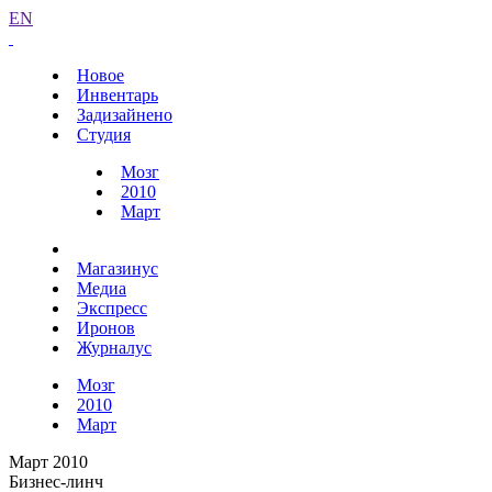
EN
Новое
Инвентарь
Задизайнено
Студия
Мозг
2010
Март
Магазинус
Медиа
Экспресс
Иронов
Журналус
Мозг
2010
Март
Март 2010
Бизнес-линч