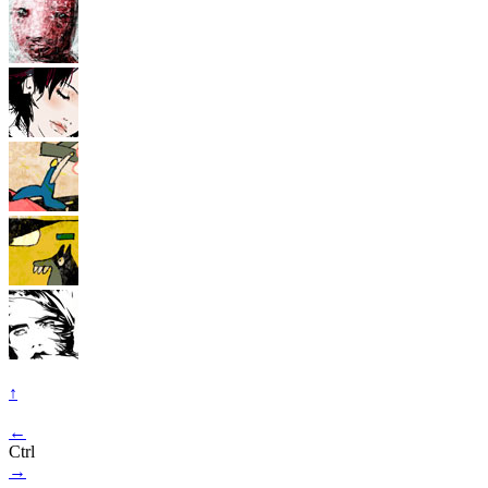
↑
←
Ctrl
→