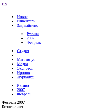
EN
Новое
Инвентарь
Задизайнено
Рутина
2007
Февраль
Студия
Магазинус
Медиа
Экспресс
Иронов
Журналус
Рутина
2007
Февраль
Февраль 2007
Бизнес-линч