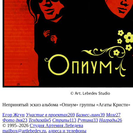
Непринятый эскиз альбома «Опиум» группы «Агаты Кристи»
Егор Жгун
Участие в проектах
269
Бизнес-линч
39
Мозг
27
Фото дня
23
Техдизайн
5
Стрипы
113
Рутина
33
Награды
26
© 1995–2026
Студия Артемия Лебедева
mailbox@artlebedev.ru
,
адреса и телефоны