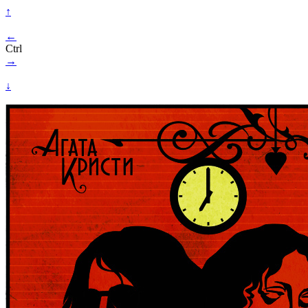
↑
←
Ctrl
→
↓