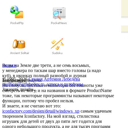
Воды на Земле две трети, а не семь восьмых,
иконки
у менеджера по таскам шар вместо головы (а надо
куб), в иконках полный разнобой и дурная
© 1995–2026
Студия Артемия Лебедева
Теперь вкусовщина.
композиция.
mailbox@artlebedev.ru
,
адреса и телефоны
На глобусы, листики и мониторы без тошноты уже
Заказать дизайн...
смотреть не могу, и на названия в формате ProductName
тоже, так некоторые программисты называют некоторые
функции, потому что пробел нельзя.
И знаете, я не считаю вот это:
iconfactory.com/design/detail/windows_xp
самым удачным
творением Iconfactory. На мой взгляд, стилистика
игрушек для детей от двух до пяти лет годится для
одного небольшого продукта, а не для тысяч программ