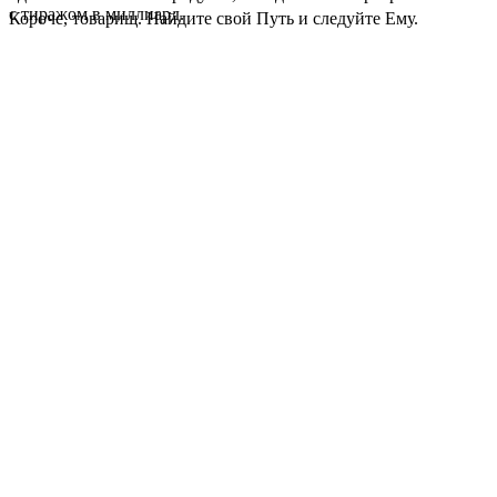
с тиражом в миллиард.
Короче, товарищ. Найдите свой Путь и следуйте Ему.