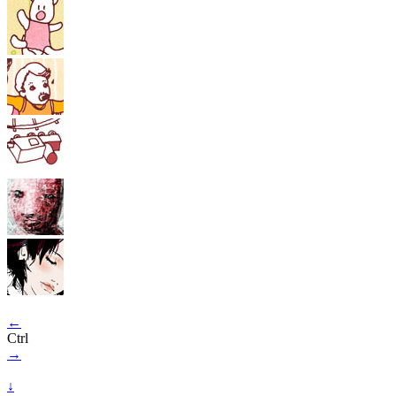
←
Ctrl
→
↓