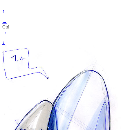
↑
←
Ctrl
→
↓