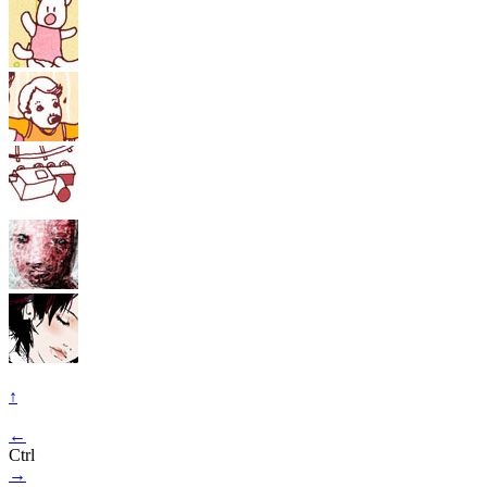
↑
←
Ctrl
→