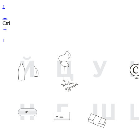
↑
←
Ctrl
→
↓