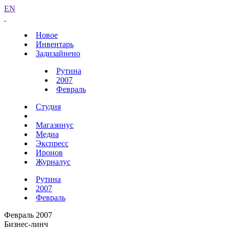
EN
Новое
Инвентарь
Задизайнено
Рутина
2007
Февраль
Студия
Магазинус
Медиа
Экспресс
Иронов
Журналус
Рутина
2007
Февраль
Февраль 2007
Бизнес-линч