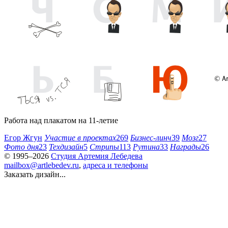
Работа над плакатом на 11-летие
Егор Жгун
Участие в проектах
269
Бизнес-линч
39
Мозг
27
Фото дня
23
Техдизайн
5
Стрипы
113
Рутина
33
Награды
26
© 1995–2026
Студия Артемия Лебедева
mailbox@artlebedev.ru
,
адреса и телефоны
Заказать дизайн...