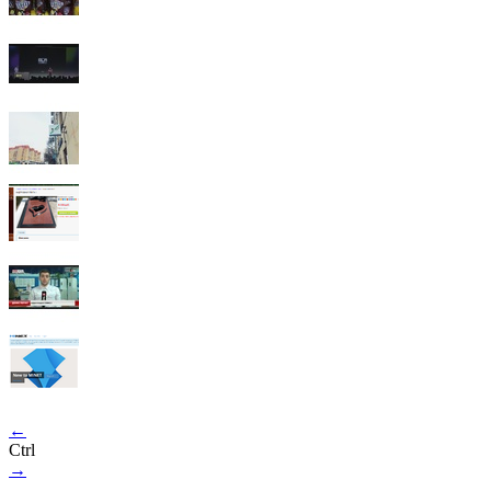
←
Ctrl
→