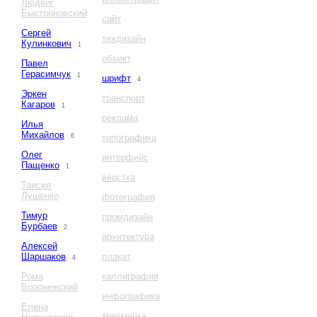
Людвиг
Быстроновский
сайт
Сергей
техдизайн
Кулинкович
1
объект
Павел
Герасимчук
1
шрифт
4
Эркен
транспорт
Кагаров
1
реклама
Илья
Михайлов
6
типографика
Олег
интерфейс
Пащенко
1
верстка
Таисия
Лушенко
фотография
Тимур
промдизайн
Бурбаев
2
архитектура
Алексей
Шаршаков
плакат
4
Рома
каллиграфия
Воронежский
инфографика
Елена
трехмерка