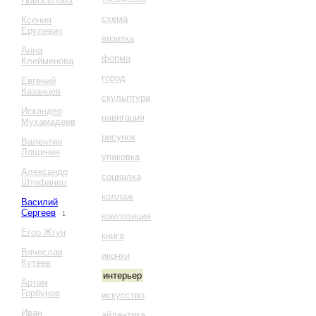
Новоселова
схема
Ксения
Ерулевич
визитка
Анна
форма
Клейменова
город
Евгений
Казанцев
скульптура
Искандер
навигация
Мухамадеев
рисунок
Валентин
Лощинин
упаковка
Александр
социалка
Штефанец
коллаж
Василий
Сергеев
1
композиция
Егор Жгун
книга
Вячеслав
иконки
Кутеев
интерьер
Артем
Горбунов
искусство
Иван
айдентика