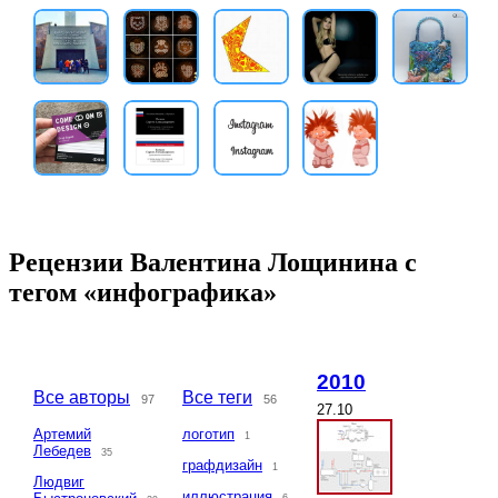
Рецензии Валентина Лощинина с
тегом «инфографика»
2010
Все авторы
Все теги
97
56
27.10
Артемий
логотип
1
Лебедев
35
графдизайн
1
Людвиг
иллюстрация