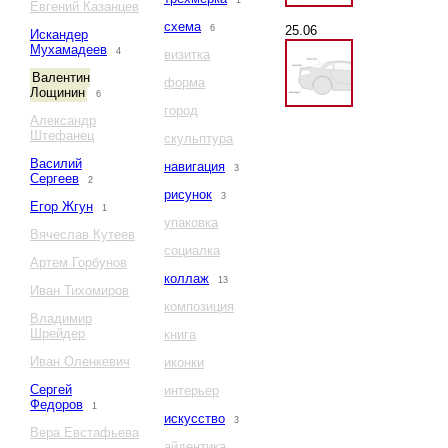
1
Евгений Казанцев
схема
25.06
6
Искандер
Мухамадеев
4
визитка
Валентин
форма
Лощинин
6
город
Александр
Штефанец
скульптура
Василий
навигация
3
Сергеев
2
рисунок
3
Егор Жгун
1
упаковка
Вячеслав Кутеев
социалка
Артем Горбунов
коллаж
13
Иван Тихомиров
композиция
Владимир
Шрейдер
книга
Иван Оленкевич
иконки
Сергей
интерьер
Федоров
1
искусство
3
Вера Евстафьева
айдентика