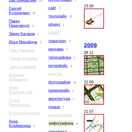
Быстроновский
6
29
23.09
сайт
Сергей
5
Кулинкович
10
техдизайн
33
Павел
объект
Герасимчук
1
1
шрифт
Эркен Кагаров
1
транспорт
Илья Михайлов
4
2
2009
реклама
Олег Пащенко
2
09.12
типографика
Таисия Лушенко
2
интерфейс
Тимур Бурбаев
3
верстка
Алексей
Шаршаков
22.09
фотография
20
Рома
промдизайн
1
Воронежский
архитектура
1
Елена
Новоселова
плакат
1
21.07
Ксения Ерулевич
каллиграфия
Анна
инфографика
6
Клейменова
5
трехмерка