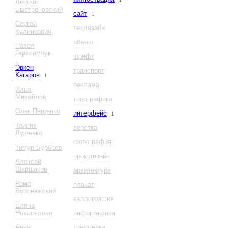
1
Людвиг
Быстроновский
сайт
1
Сергей
техдизайн
Кулинкович
объект
Павел
Герасимчук
шрифт
Эркен
транспорт
Кагаров
1
реклама
Илья
Михайлов
типографика
Олег Пащенко
интерфейс
1
Таисия
верстка
Лушенко
фотография
Тимур Бурбаев
промдизайн
Алексей
Шаршаков
архитектура
Рома
плакат
Воронежский
каллиграфия
Елена
Новоселова
инфографика
Анна
трехмерка