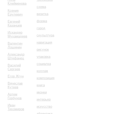
Клейменова
схема
Ксения
визитка
Ерулевич
форма
Евгений
Казанцев
город
Искандер
скульптура
Мухамадеев
навигация
Валентин
Лощинин
рисунок
Александр
упаковка
Штефанец
социалка
Василий
Сергеев
коллаж
Егор Жгун
композиция
Вячеслав
книга
Кутеев
иконки
Артем
Горбунов
интерьер
Иван
искусство
Тихомиров
айдентика