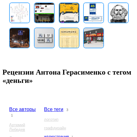
Рецензии Антона Герасименко с тегом
«деньги»
Все авторы
Все теги
3
1
логотип
Артемий
графдизайн
Лебедев
иллюстрация