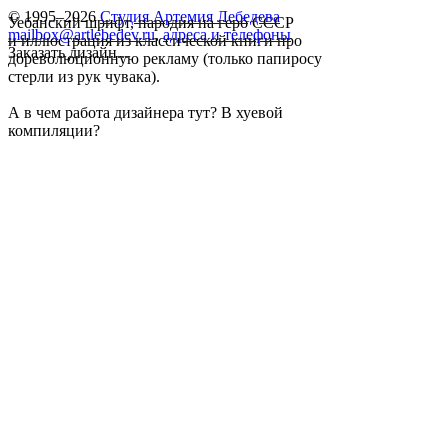
© 1995–2026
Студия Артемия Лебедева
Уебанский шрифт, пародия на герб СССР
mailbox@artlebedev.ru
,
адреса и телефоны
и иллюстрация из классической книги про
Заказать дизайн...
дореволюционную рекламу (только папиросу
стерли из рук чувака).
А в чем работа дизайнера тут? В хуевой
компиляции?