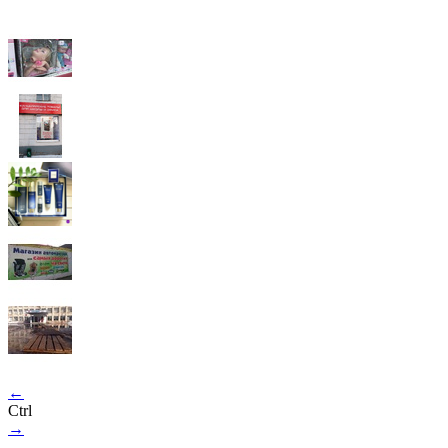
←
Ctrl
→