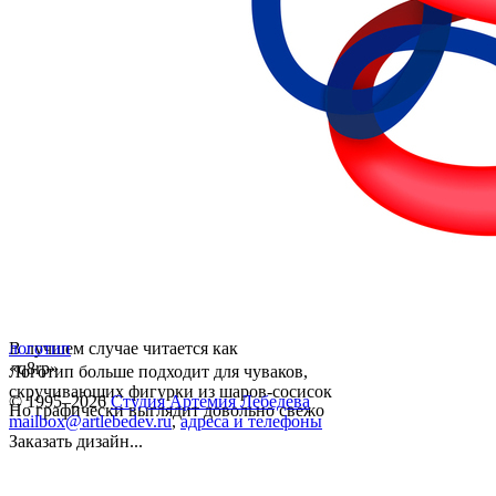
В лучшем случае читается как
логотип
«q8rp»
Логотип больше подходит для чуваков,
скручивающих фигурки из шаров-сосисок
© 1995–2026
Студия Артемия Лебедева
Но графически выглядит довольно свежо
mailbox@artlebedev.ru
,
адреса и телефоны
Заказать дизайн...