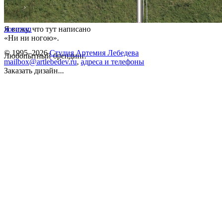
Я вижу, что тут написано
логотип
«Ни ни ногою».
© 1995–2026
Студия Артемия Лебедева
Любопытный брендинг.
mailbox@artlebedev.ru
,
адреса и телефоны
Заказать дизайн...