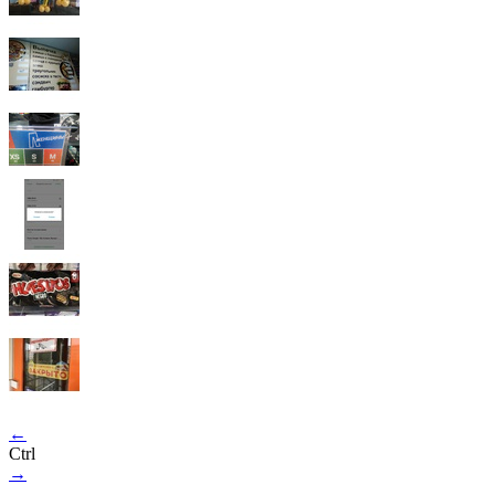
←
Ctrl
→