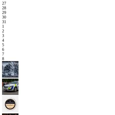
27
28
29
30
31
1
2
3
4
5
6
7
8