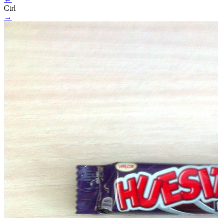
Ctrl
→