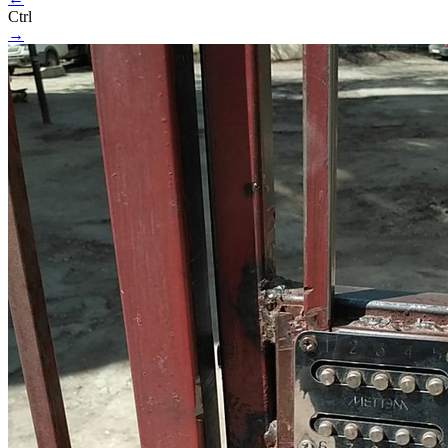
Ctrl
→