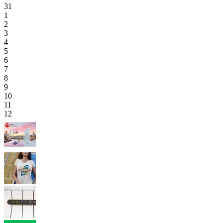
31
1
2
3
4
5
6
7
8
9
10
11
12