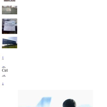
↑
←
Ctrl
→
↓