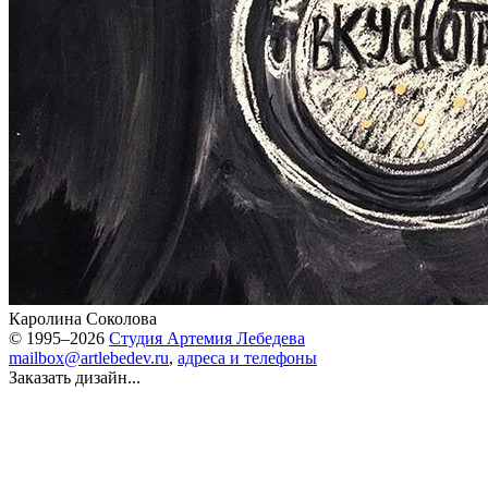
Каролина Соколова
© 1995–2026
Студия Артемия Лебедева
mailbox@artlebedev.ru
,
адреса и телефоны
Заказать дизайн...