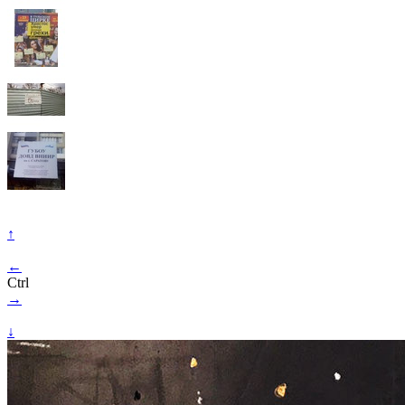
↑
←
Ctrl
→
↓