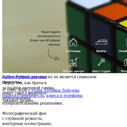
Кубик Рубика для многих не является символом
сайт
интерфейс
верстка
простоты.
Перед тем, как браться
за подбор цветовой гаммы,
© 1995–2026
Студия Артемия Лебедева
имеет смысл вылечить
mailbox@artlebedev.ru
,
адреса и телефоны
передозировку
Заказать дизайн...
изобразительными решениями.
Фотографический фон
с глубиной резкости,
контурные иллюстрации,