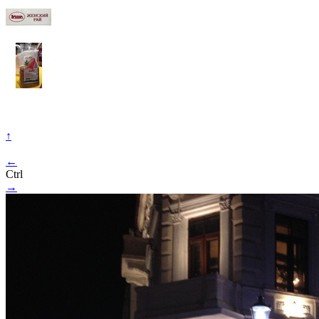
↑
←
Ctrl
→