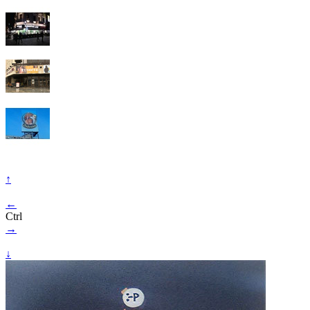
↑
←
Ctrl
→
↓