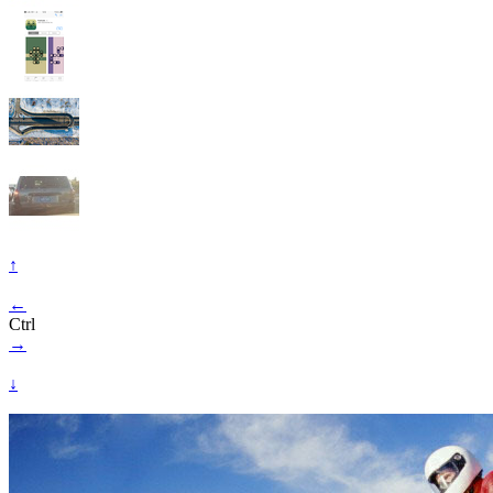
↑
←
Ctrl
→
↓