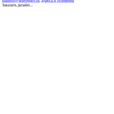
mailbox@artlebedev.ru
,
адреса и телефоны
Заказать дизайн...