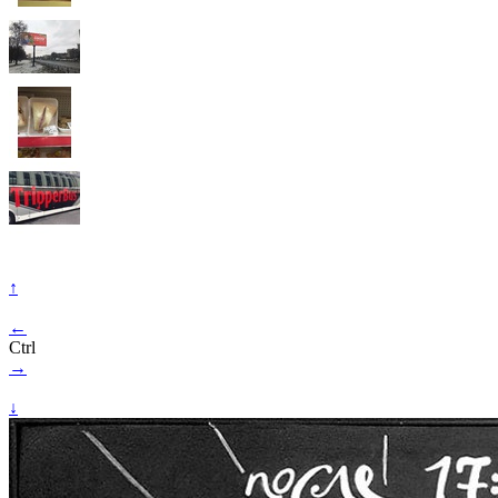
↑
←
Ctrl
→
↓