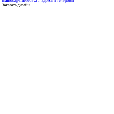
mailbox@artlebedev.ru
,
адреса и телефоны
Заказать дизайн...