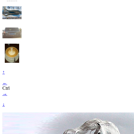
↑
←
Ctrl
→
↓