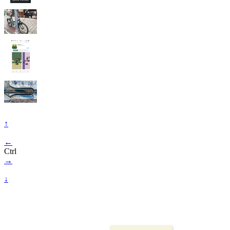
↑
←
Ctrl
→
↓