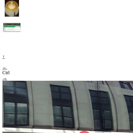
↑
←
Ctrl
→