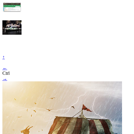
↑
←
Ctrl
→