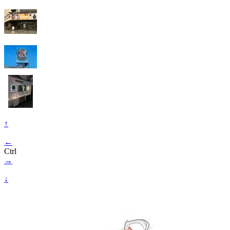
↑
←
Ctrl
→
↓