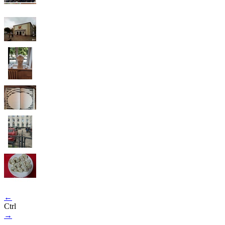
←
Ctrl
→