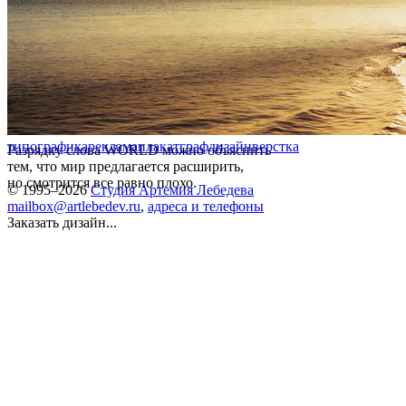
типографика
реклама
плакат
графдизайн
верстка
Разрядку слова WORLD можно объяснить
тем, что мир предлагается расширить,
но смотрится все равно плохо.
© 1995–2026
Студия Артемия Лебедева
mailbox@artlebedev.ru
,
адреса и телефоны
Заказать дизайн...