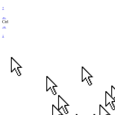
↑
←
Ctrl
→
↓