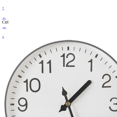
↑
←
Ctrl
→
↓