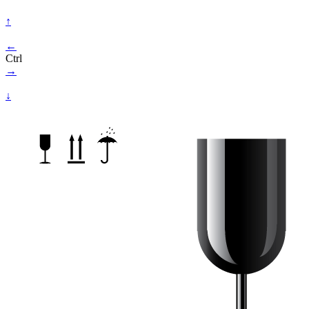
↑
←
Ctrl
→
↓