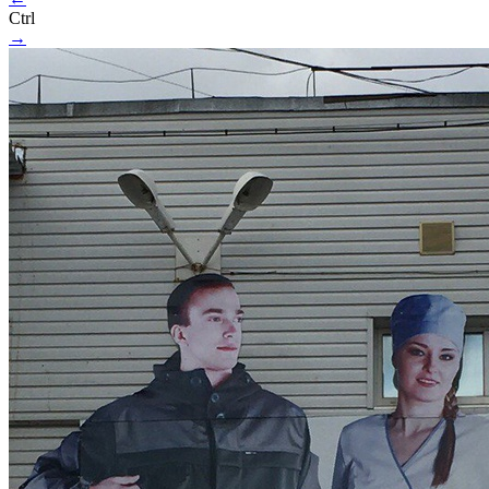
Ctrl
→