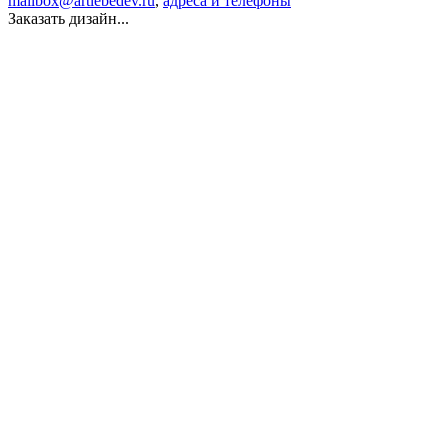
mailbox@artlebedev.ru
,
адреса и телефоны
Заказать дизайн...