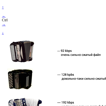
↑
←
Ctrl
→
↓