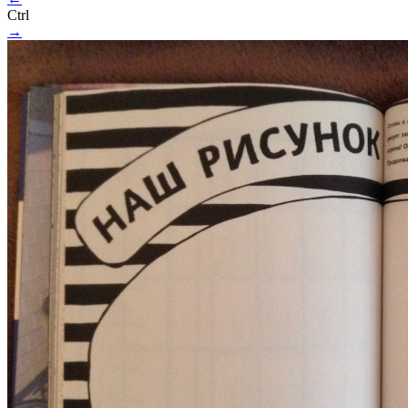
Ctrl
→