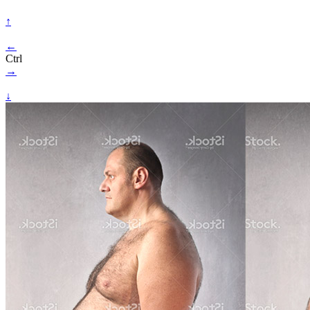
↑
←
Ctrl
→
↓