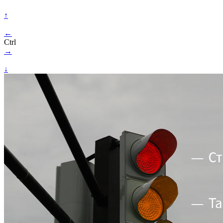
↑
←
Ctrl
→
↓