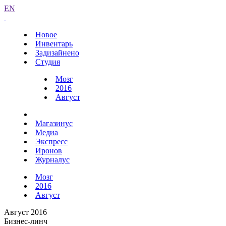
EN
Новое
Инвентарь
Задизайнено
Студия
Мозг
2016
Август
Магазинус
Медиа
Экспресс
Иронов
Журналус
Мозг
2016
Август
Август 2016
Бизнес-линч