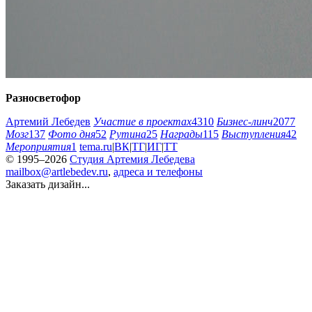
Разносветофор
Артемий Лебедев
Участие в проектах
4310
Бизнес-линч
2077
Мозг
137
Фото дня
52
Рутина
25
Награды
115
Выступления
42
Мероприятия
1
tema.ru
|
ВК
|
ТГ
|
ИГ
|
ТТ
© 1995–2026
Студия Артемия Лебедева
mailbox@artlebedev.ru
,
адреса и телефоны
Заказать дизайн...