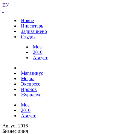
EN
Новое
Инвентарь
Задизайнено
Студия
Мозг
2016
Август
Магазинус
Медиа
Экспресс
Иронов
Журналус
Мозг
2016
Август
Август 2016
Бизнес-линч