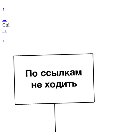
↑
←
Ctrl
→
↓