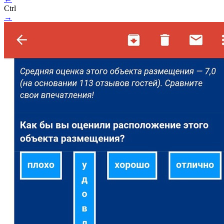
Ctrl
→