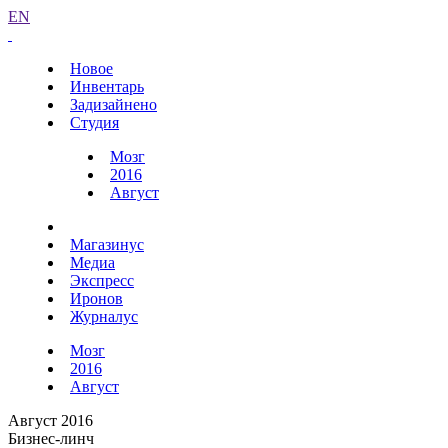
EN
Новое
Инвентарь
Задизайнено
Студия
Мозг
2016
Август
Магазинус
Медиа
Экспресс
Иронов
Журналус
Мозг
2016
Август
Август 2016
Бизнес-линч