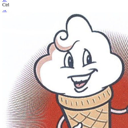
Ctrl
→