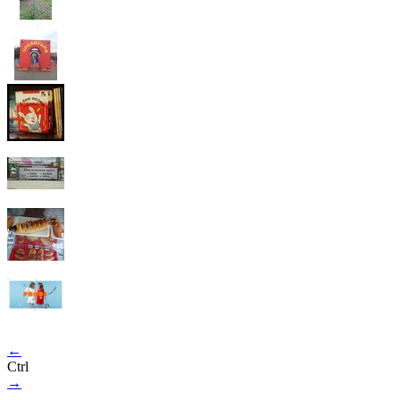
←
Ctrl
→