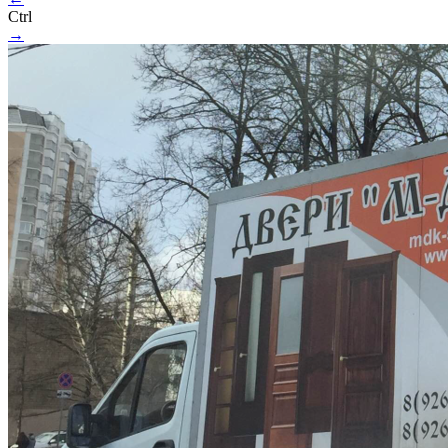
Ctrl
→