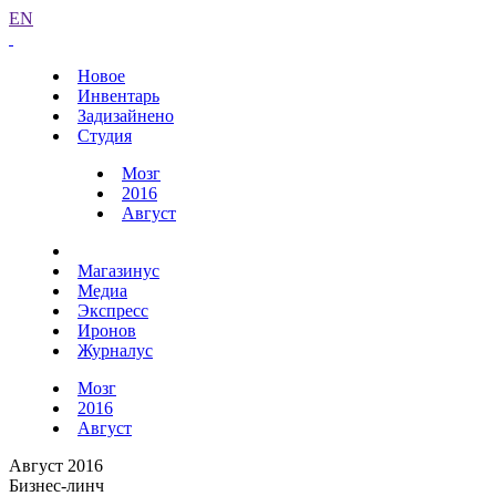
EN
Новое
Инвентарь
Задизайнено
Студия
Мозг
2016
Август
Магазинус
Медиа
Экспресс
Иронов
Журналус
Мозг
2016
Август
Август 2016
Бизнес-линч