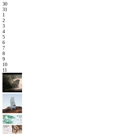
30
31
1
2
3
4
5
6
7
8
9
10
11