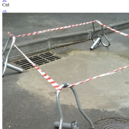
Ctrl
→