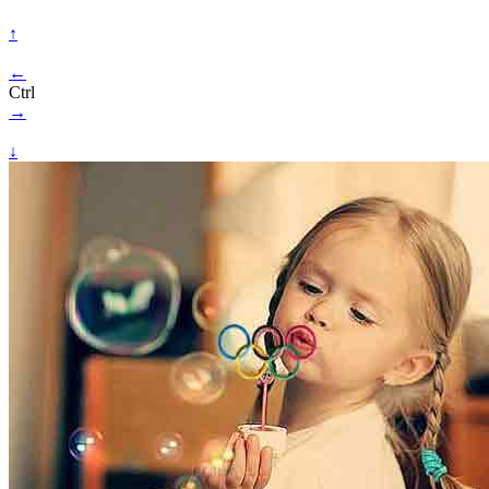
↑
←
Ctrl
→
↓